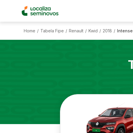
Home
Tabela Fipe
Renault
Kwid
2018
Intense
/
/
/
/
/