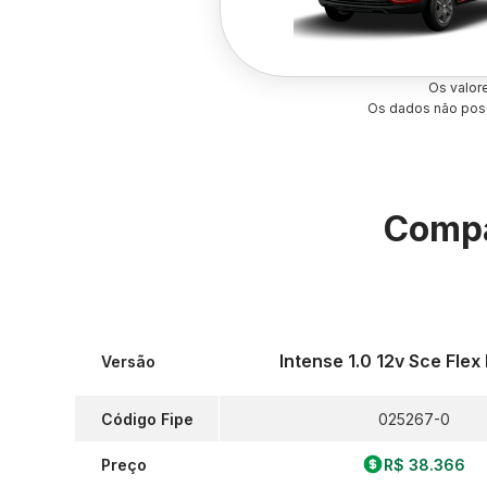
Os valor
Os dados não poss
Compa
Intense 1.0 12v Sce Fle
Versão
Código Fipe
025267-0
Preço
R$ 38.366