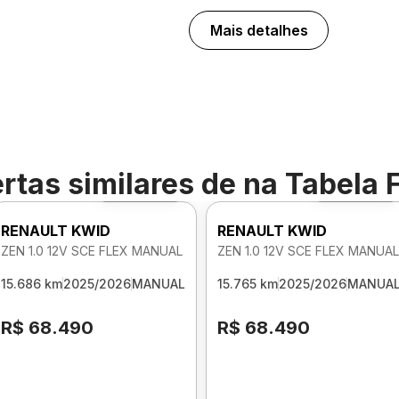
Mais detalhes
rtas similares de
na Tabela 
Foto 360º
Foto 360º
RENAULT KWID
RENAULT KWID
ZEN 1.0 12V SCE FLEX MANUAL
ZEN 1.0 12V SCE FLEX MANUAL
15.686 km
2025/2026
MANUAL
15.765 km
2025/2026
MANUA
R$ 68.490
R$ 68.490