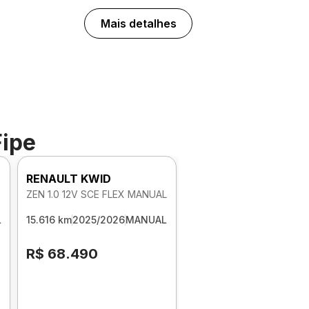
Mais detalhes
Fipe
RENAULT KWID
ZEN 1.0 12V SCE FLEX MANUAL
L
15.616 km
2025/2026
MANUAL
R$ 68.490