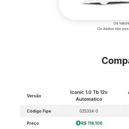
Os valor
Os dados não poss
Compa
Iconic 1.0 Tb 12v
Versão
Automatico
Código Fipe
025334-0
Preço
R$ 118.106