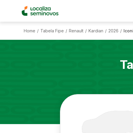
Home
Tabela Fipe
Renault
Kardian
2026
Icon
/
/
/
/
/
Ta