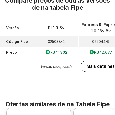
Compare preços de outras versões
de
na tabela Fipe
Express Rl Expr
Rl 1.0 8v
Versão
1.0 16v 8v
Código Fipe
025038-4
025044-9
Preço
R$ 11.302
R$ 12.077
Mais detalhes
Versão pesquisada
Ofertas similares de
na Tabela Fipe