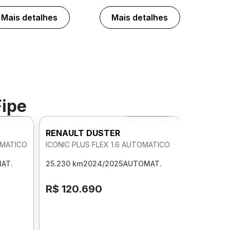
Mais detalhes
Mais detalhes
Fipe
o 360º
Foto 360º
RENAULT DUSTER
OMATICO
ICONIC PLUS FLEX 1.6 AUTOMATICO
AT.
25.230 km
2024/2025
AUTOMAT.
R$ 120.690