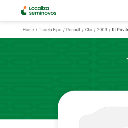
Home
Tabela Fipe
Renault
Clio
2009
Rt Privi
/
/
/
/
/