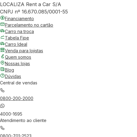
LOCALIZA Rent a Car S/A
CNPJ nº 16.670.085/0001-55
Financiamento
Parcelamento no cartão
Carro na troca
Tabela Fipe
Carro Ideal
Venda para lojistas
Quem somos
Nossas lojas
Blog
Dúvidas
Central de vendas
0800-200-2000
4000-1695
Atendimento ao cliente
0800-701-2523