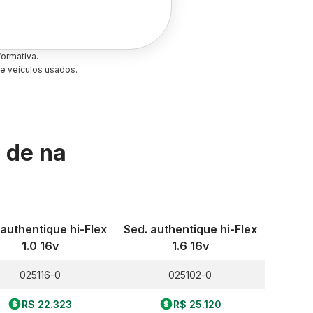
ormativa.
e veículos usados.
s de
na
 authentique hi-Flex
Sed. authentique hi-Flex
1.0 16v
1.6 16v
025116-0
025102-0
R$ 22.323
R$ 25.120