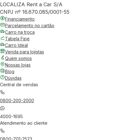
LOCALIZA Rent a Car S/A
CNPJ nº 16.670.085/0001-55
Financiamento
Parcelamento no cartão
Carro na troca
Tabela Fipe
Carro Ideal
Venda para lojistas
Quem somos
Nossas lojas
Blog
Dúvidas
Central de vendas
0800-200-2000
4000-1695
Atendimento ao cliente
0800-701-2523