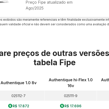
Preço Fipe atualizado em
Ago/2025
es exibidos são meramente referenciais e têm finalidade exclusivamente inf
uem validade oficial e não devem ser considerados como uma avaliação d
re preços de outras versõe
tabela Fipe
Authentique hi-Flex 1.0
Auth
Authentique 1.0 8v
16v
025112-7
025111-9
R$ 17.872
R$ 17.696