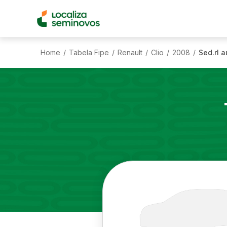
Home
Tabela Fipe
Renault
Clio
2008
Sed.rl a
/
/
/
/
/