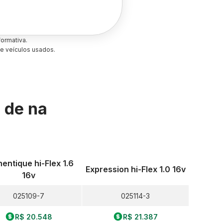
ormativa.
e veículos usados.
s de
na
entique hi-Flex 1.6
Expression hi-Flex 1.0 16v
16v
025109-7
025114-3
R$ 20.548
R$ 21.387