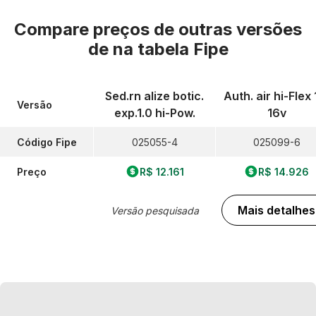
Compare preços de outras versões
de
na tabela Fipe
Sed.rn alize botic.
Auth. air hi-Flex 
Versão
exp.1.0 hi-Pow.
16v
Código Fipe
025055-4
025099-6
Preço
R$ 12.161
R$ 14.926
Mais detalhes
Versão pesquisada