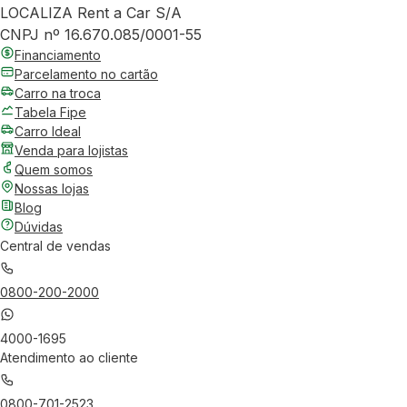
LOCALIZA Rent a Car S/A
CNPJ nº 16.670.085/0001-55
Financiamento
Parcelamento no cartão
Carro na troca
Tabela Fipe
Carro Ideal
Venda para lojistas
Quem somos
Nossas lojas
Blog
Dúvidas
Central de vendas
0800-200-2000
4000-1695
Atendimento ao cliente
0800-701-2523