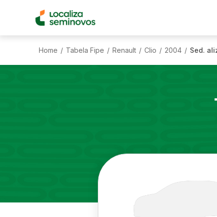
Home
Tabela Fipe
Renault
Clio
2004
Sed. ali
/
/
/
/
/