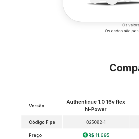
Os valor
Os dados não poss
Compa
Authentique 1.0 16v flex
Versão
hi-Power
Código Fipe
025082-1
Preço
R$ 11.695