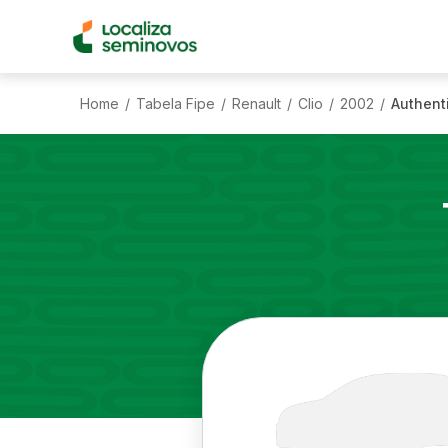
Home
Tabela Fipe
Renault
Clio
2002
Authenti
/
/
/
/
/