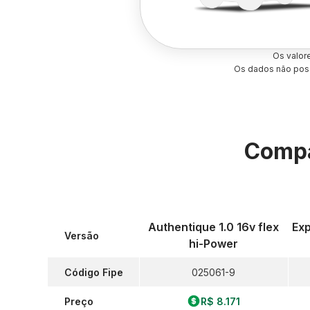
Os valor
Os dados não poss
Compa
Authentique 1.0 16v flex
Exp
Versão
hi-Power
Código Fipe
025061-9
Preço
R$ 8.171