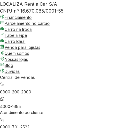
LOCALIZA Rent a Car S/A
CNPJ nº 16.670.085/0001-55
Financiamento
Parcelamento no cartão
Carro na troca
Tabela Fipe
Carro Ideal
Venda para lojistas
Quem somos
Nossas lojas
Blog
Dúvidas
Central de vendas
0800-200-2000
4000-1695
Atendimento ao cliente
0800-701-2523