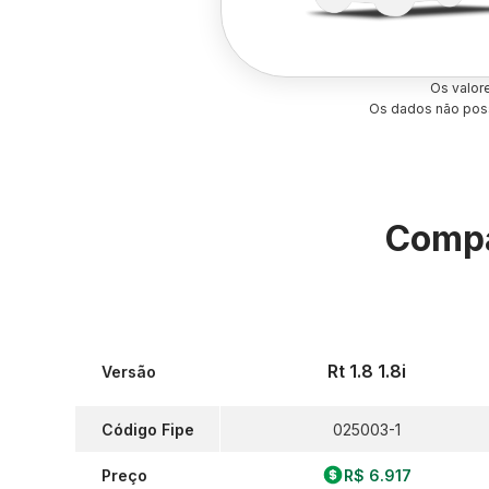
Os valor
Os dados não poss
Compa
Rt 1.8 1.8i
Versão
Código Fipe
025003-1
Preço
R$ 6.917