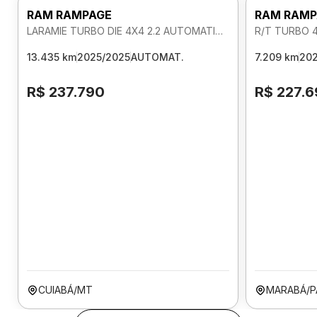
RAM RAMPAGE
RAM RAMP
LARAMIE TURBO DIE 4X4 2.2 AUTOMATICO
R/T TURBO 
13.435 km
2025/2025
AUTOMAT.
7.209 km
202
R$ 237.790
R$ 227.
CUIABÁ/MT
MARABÁ/P