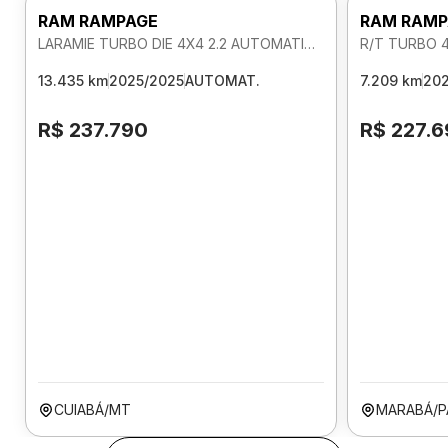
RAM RAMPAGE
RAM RAMP
LARAMIE TURBO DIE 4X4 2.2 AUTOMATICO
R/T TURBO 
13.435 km
2025/2025
AUTOMAT.
7.209 km
202
R$ 237.790
R$ 227.
CUIABÁ/MT
MARABÁ/P