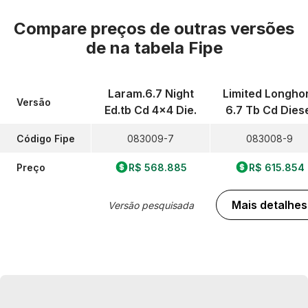
Compare preços de outras versões
de
na tabela Fipe
Laram.6.7 Night
Limited Longho
Versão
Ed.tb Cd 4x4 Die.
6.7 Tb Cd Dies
Código Fipe
083009-7
083008-9
Preço
R$ 568.885
R$ 615.854
Mais detalhes
Versão pesquisada