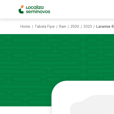
Home
Tabela Fipe
Ram
2500
2023
Laramie 6
/
/
/
/
/