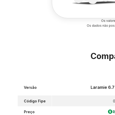
Os valor
Os dados não poss
Compa
Laramie 6.7
Versão
Código Fipe
0
Preço
R