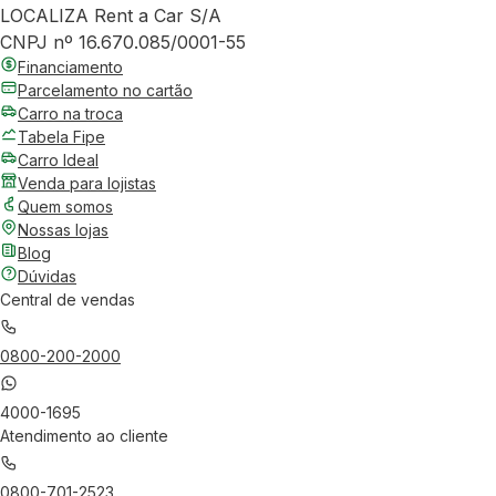
LOCALIZA Rent a Car S/A
CNPJ nº 16.670.085/0001-55
Financiamento
Parcelamento no cartão
Carro na troca
Tabela Fipe
Carro Ideal
Venda para lojistas
Quem somos
Nossas lojas
Blog
Dúvidas
Central de vendas
0800-200-2000
4000-1695
Atendimento ao cliente
0800-701-2523