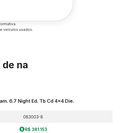
ormativa.
e veículos usados.
s de
na
am. 6.7 Night Ed. Tb Cd 4x4 Die.
083003-8
R$ 381.153