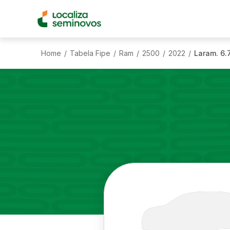
Home
Tabela Fipe
Ram
2500
2022
Laram. 6.
/
/
/
/
/