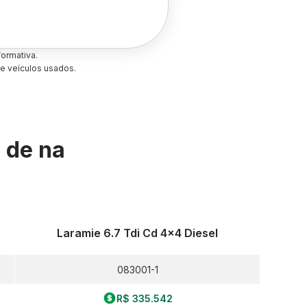
ormativa.
e veículos usados.
s de
na
Laramie 6.7 Tdi Cd 4x4 Diesel
083001-1
R$ 335.542