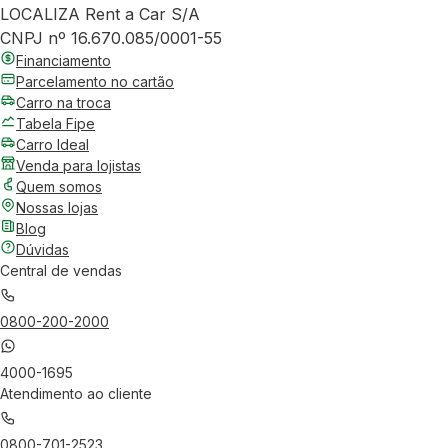
LOCALIZA Rent a Car S/A
CNPJ nº 16.670.085/0001-55
Financiamento
Parcelamento no cartão
Carro na troca
Tabela Fipe
Carro Ideal
Venda para lojistas
Quem somos
Nossas lojas
Blog
Dúvidas
Central de vendas
0800-200-2000
4000-1695
Atendimento ao cliente
0800-701-2523