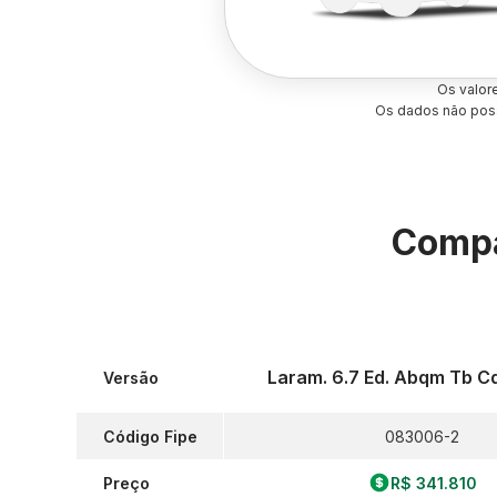
Os valor
Os dados não poss
Compa
Laram. 6.7 Ed. Abqm Tb Cd
Versão
Código Fipe
083006-2
Preço
R$ 341.810