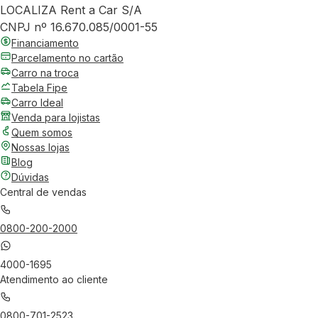
LOCALIZA Rent a Car S/A
CNPJ nº 16.670.085/0001-55
Financiamento
Parcelamento no cartão
Carro na troca
Tabela Fipe
Carro Ideal
Venda para lojistas
Quem somos
Nossas lojas
Blog
Dúvidas
Central de vendas
0800-200-2000
4000-1695
Atendimento ao cliente
0800-701-2523