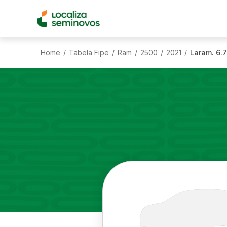
Home
Tabela Fipe
Ram
2500
2021
Laram. 6.7
/
/
/
/
/