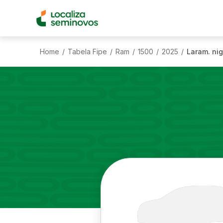
Home
Tabela Fipe
Ram
1500
2025
Laram. nig
/
/
/
/
/