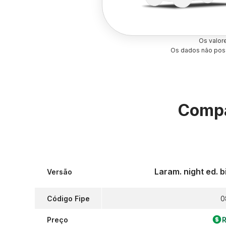
Os valor
Os dados não poss
Compa
Laram. night ed. 
Versão
Código Fipe
0
Preço
R