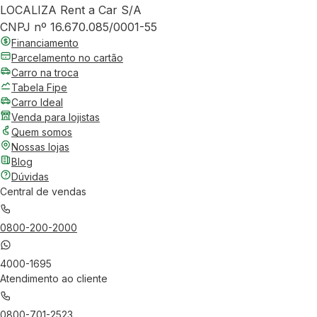
LOCALIZA Rent a Car S/A
CNPJ nº 16.670.085/0001-55
Financiamento
Parcelamento no cartão
Carro na troca
Tabela Fipe
Carro Ideal
Venda para lojistas
Quem somos
Nossas lojas
Blog
Dúvidas
Central de vendas
0800-200-2000
4000-1695
Atendimento ao cliente
0800-701-2523