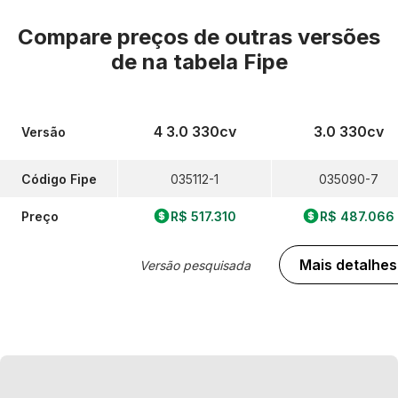
Compare preços de outras versões
de
na tabela Fipe
4 3.0 330cv
3.0 330cv
Versão
Código Fipe
035112-1
035090-7
Preço
R$ 517.310
R$ 487.066
Mais detalhes
Versão pesquisada