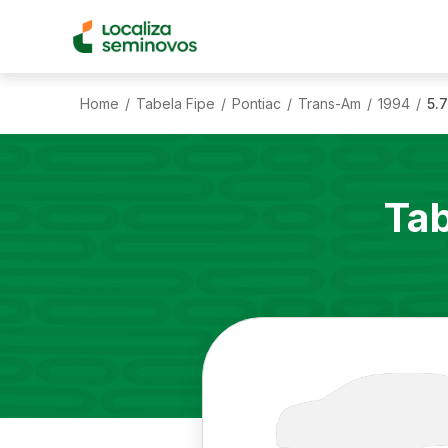
Home
Tabela Fipe
Pontiac
Trans-Am
1994
5.
/
/
/
/
/
Tab