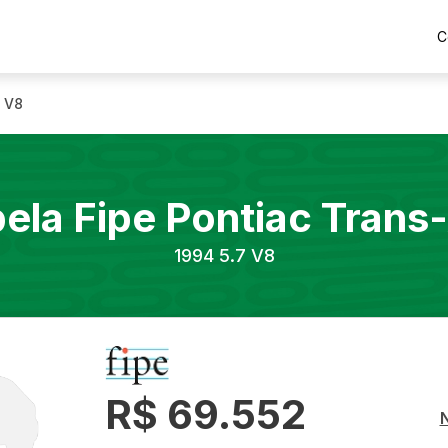
C
7 V8
ela Fipe
Pontiac
Trans
1994
5.7 V8
R$ 69.552