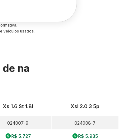
ormativa.
e veículos usados.
s de
na
Xs 1.6 St 1.8i
Xsi 2.0 3 5p
024007-9
024008-7
R$ 5.727
R$ 5.935