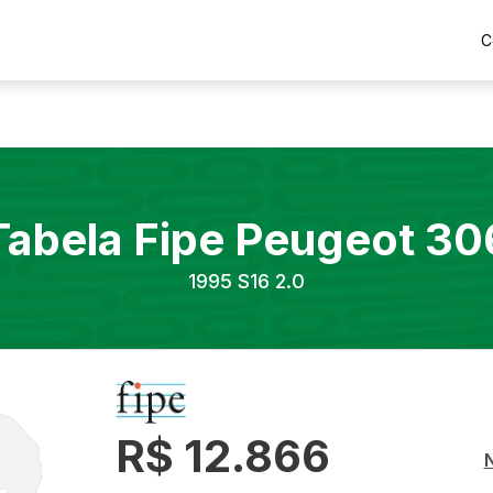
C
Tabela Fipe
Peugeot
30
1995
S16 2.0
R$ 12.866