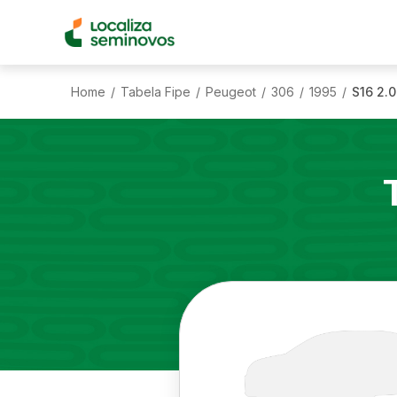
Home
Tabela Fipe
Peugeot
306
1995
S16 2.0
/
/
/
/
/