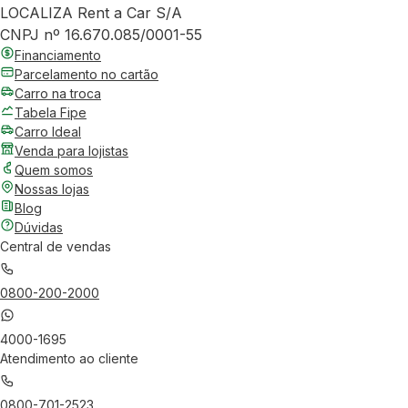
LOCALIZA Rent a Car S/A
CNPJ nº 16.670.085/0001-55
Financiamento
Parcelamento no cartão
Carro na troca
Tabela Fipe
Carro Ideal
Venda para lojistas
Quem somos
Nossas lojas
Blog
Dúvidas
Central de vendas
0800-200-2000
4000-1695
Atendimento ao cliente
0800-701-2523