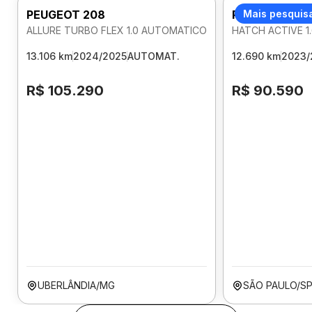
PEUGEOT 208
PEUGEOT 208
Mais pesquis
ALLURE TURBO FLEX 1.0 AUTOMATICO
HATCH ACTIVE 1
13.106 km
2024/2025
AUTOMAT.
12.690 km
2023/
R$ 105.290
R$ 90.590
UBERLÂNDIA/MG
SÃO PAULO/S