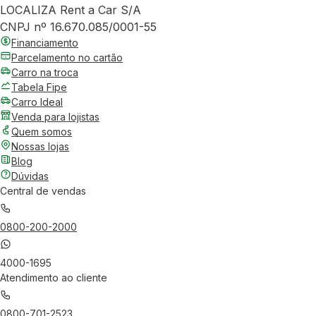
LOCALIZA Rent a Car S/A
CNPJ nº 16.670.085/0001-55
Financiamento
Parcelamento no cartão
Carro na troca
Tabela Fipe
Carro Ideal
Venda para lojistas
Quem somos
Nossas lojas
Blog
Dúvidas
Central de vendas
0800-200-2000
4000-1695
Atendimento ao cliente
0800-701-2523