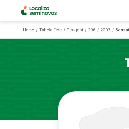
Home
Tabela Fipe
Peugeot
206
2007
Sensat
/
/
/
/
/