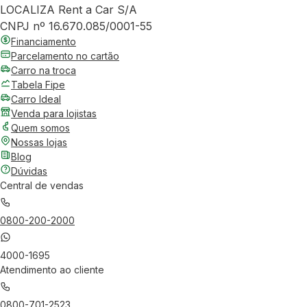
LOCALIZA Rent a Car S/A
CNPJ nº 16.670.085/0001-55
Financiamento
Parcelamento no cartão
Carro na troca
Tabela Fipe
Carro Ideal
Venda para lojistas
Quem somos
Nossas lojas
Blog
Dúvidas
Central de vendas
0800-200-2000
4000-1695
Atendimento ao cliente
0800-701-2523