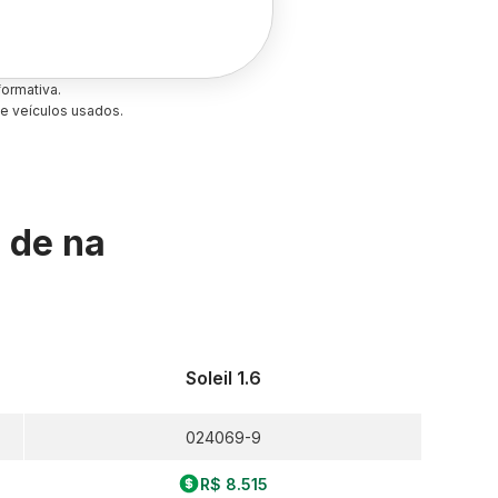
ormativa.
e veículos usados.
s de
na
Soleil 1.6
024069-9
R$ 8.515