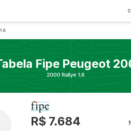
C
1.6
Tabela Fipe
Peugeot
20
2000
Rallye 1.6
R$ 7.684