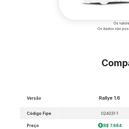
Os valor
Os dados não poss
Compa
Rallye 1.6
Versão
Código Fipe
024031-1
Preço
R$ 7.684