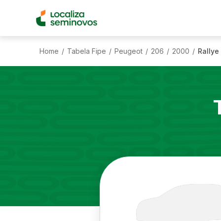
Home
Tabela Fipe
Peugeot
206
2000
Rallye 
/
/
/
/
/