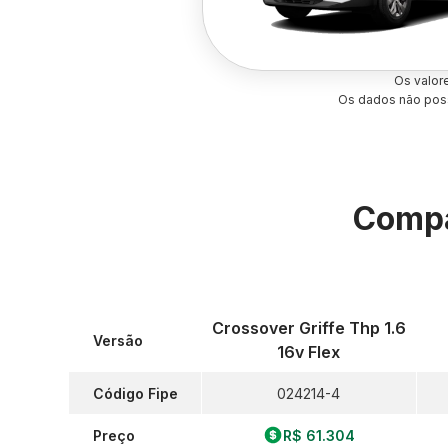
Os valor
Os dados não poss
Compa
Crossover Griffe Thp 1.6
Versão
16v Flex
Código Fipe
024214-4
Preço
R$ 61.304