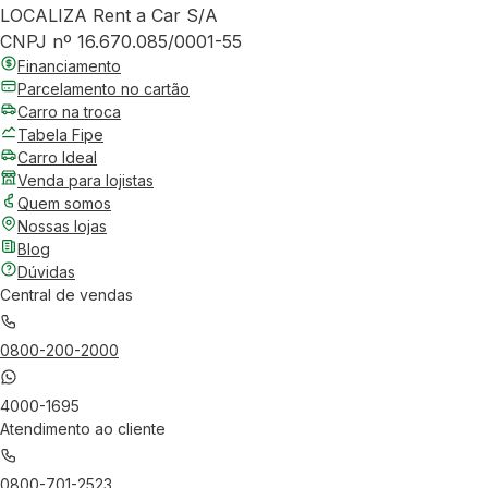
LOCALIZA Rent a Car S/A
CNPJ nº 16.670.085/0001-55
Financiamento
Parcelamento no cartão
Carro na troca
Tabela Fipe
Carro Ideal
Venda para lojistas
Quem somos
Nossas lojas
Blog
Dúvidas
Central de vendas
0800-200-2000
4000-1695
Atendimento ao cliente
0800-701-2523