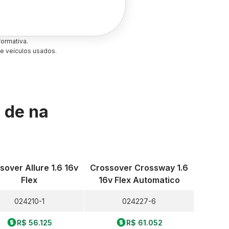
ormativa.
e veículos usados.
s de
na
sover Allure 1.6 16v
Crossover Crossway 1.6
Flex
16v Flex Automatico
024210-1
024227-6
R$ 56.125
R$ 61.052