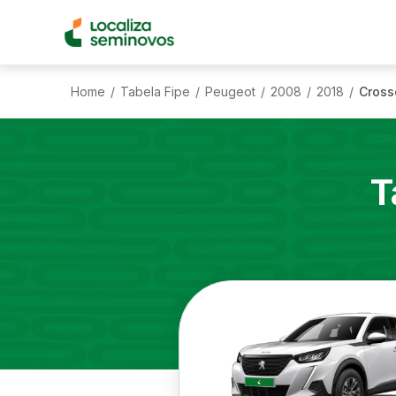
Home
Tabela Fipe
Peugeot
2008
2018
Crosso
/
/
/
/
/
T