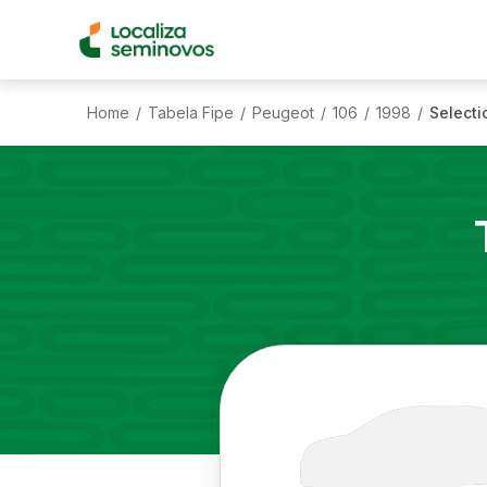
Home
Tabela Fipe
Peugeot
106
1998
Selecti
/
/
/
/
/