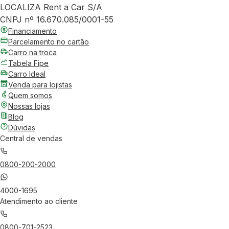
LOCALIZA Rent a Car S/A
CNPJ nº 16.670.085/0001-55
Financiamento
Parcelamento no cartão
Carro na troca
Tabela Fipe
Carro Ideal
Venda para lojistas
Quem somos
Nossas lojas
Blog
Dúvidas
Central de vendas
0800-200-2000
4000-1695
Atendimento ao cliente
0800-701-2523