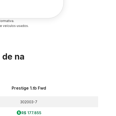
ormativa.
e veículos usados.
s de
na
Prestige 1.tb Fwd
302003-7
R$ 177.855