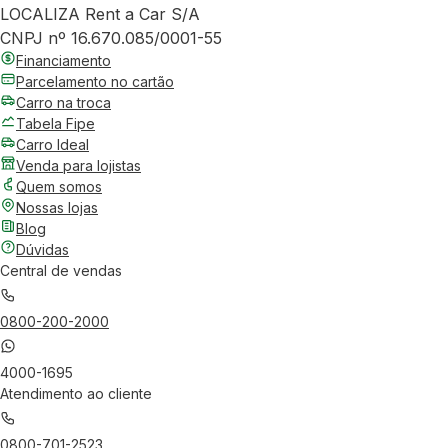
LOCALIZA Rent a Car S/A
CNPJ nº 16.670.085/0001-55
Financiamento
Parcelamento no cartão
Carro na troca
Tabela Fipe
Carro Ideal
Venda para lojistas
Quem somos
Nossas lojas
Blog
Dúvidas
Central de vendas
0800-200-2000
4000-1695
Atendimento ao cliente
0800-701-2523