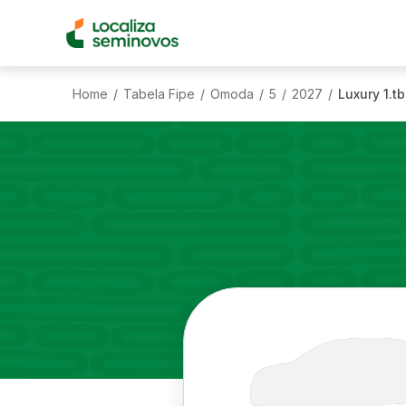
Home
Tabela Fipe
Omoda
5
2027
Luxury 1.t
/
/
/
/
/