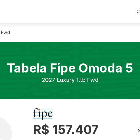
C
b Fwd
Tabela Fipe
Omoda
5
2027
Luxury 1.tb Fwd
R$ 157.407