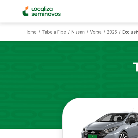
Home
Tabela Fipe
Nissan
Versa
2025
Exclusi
/
/
/
/
/