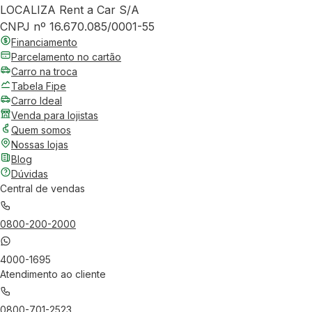
LOCALIZA Rent a Car S/A
CNPJ nº 16.670.085/0001-55
Financiamento
Parcelamento no cartão
Carro na troca
Tabela Fipe
Carro Ideal
Venda para lojistas
Quem somos
Nossas lojas
Blog
Dúvidas
Central de vendas
0800-200-2000
4000-1695
Atendimento ao cliente
0800-701-2523