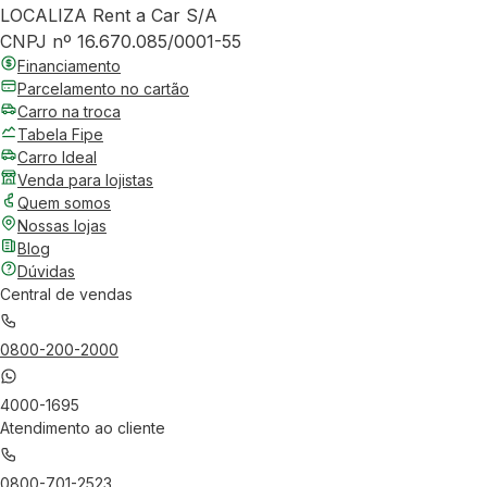
LOCALIZA Rent a Car S/A
CNPJ nº 16.670.085/0001-55
Financiamento
Parcelamento no cartão
Carro na troca
Tabela Fipe
Carro Ideal
Venda para lojistas
Quem somos
Nossas lojas
Blog
Dúvidas
Central de vendas
0800-200-2000
4000-1695
Atendimento ao cliente
0800-701-2523