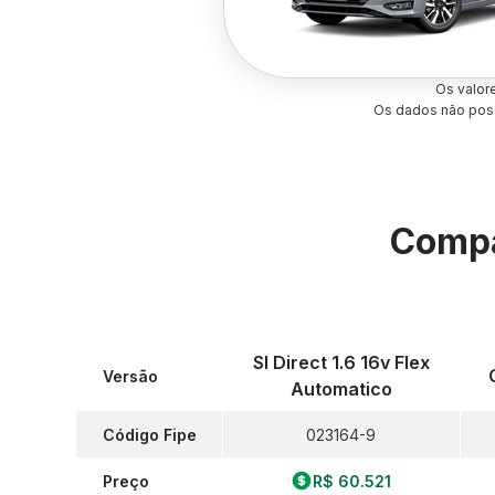
Os valor
Os dados não poss
Compa
Sl Direct 1.6 16v Flex
Versão
Automatico
Código Fipe
023164-9
Preço
R$ 60.521