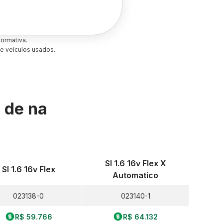
ormativa.
e veículos usados.
s de
na
Sl 1.6 16v Flex X
Sl 1.6 16v Flex
Automatico
023138-0
023140-1
R$ 59.766
R$ 64.132