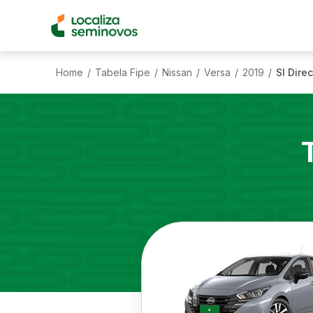
Home
Tabela Fipe
Nissan
Versa
2019
Sl Dire
/
/
/
/
/