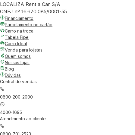
LOCALIZA Rent a Car S/A
CNPJ nº 16.670.085/0001-55
Financiamento
Parcelamento no cartão
Carro na troca
Tabela Fipe
Carro Ideal
Venda para lojistas
Quem somos
Nossas lojas
Blog
Dúvidas
Central de vendas
0800-200-2000
4000-1695
Atendimento ao cliente
0800-701-2523