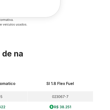
ormativa.
e veículos usados.
s de
na
utomatico
Sl 1.8 Flex Fuel
-5
023067-7
622
R$ 38.251