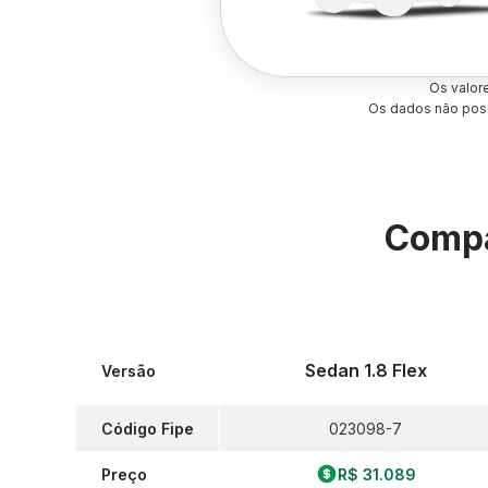
Os valor
Os dados não poss
Compa
Sedan 1.8 Flex
Versão
Código Fipe
023098-7
Preço
R$ 31.089