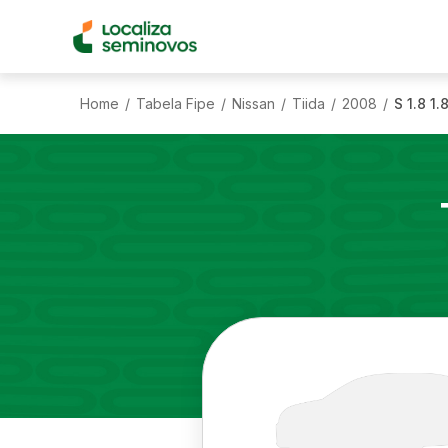
Home
Tabela Fipe
Nissan
Tiida
2008
S 1.8 1
/
/
/
/
/