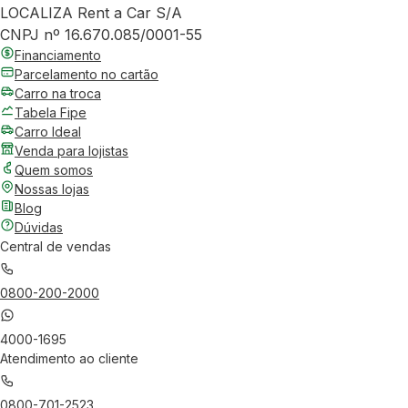
LOCALIZA Rent a Car S/A
CNPJ nº 16.670.085/0001-55
Financiamento
Parcelamento no cartão
Carro na troca
Tabela Fipe
Carro Ideal
Venda para lojistas
Quem somos
Nossas lojas
Blog
Dúvidas
Central de vendas
0800-200-2000
4000-1695
Atendimento ao cliente
0800-701-2523