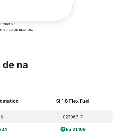
ormativa.
e veículos usados.
s de
na
utomatico
Sl 1.8 Flex Fuel
-5
023067-7
234
R$ 21.109