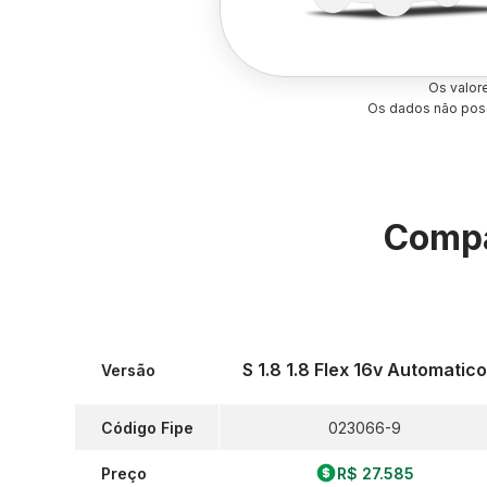
Os valor
Os dados não poss
Compa
S 1.8 1.8 Flex 16v Automatic
Versão
Código Fipe
023066-9
Preço
R$ 27.585