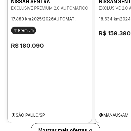
NISSAN SENTRA
NISSAN SEN
EXCLUSIVE PREMIUM 2.0 AUTOMATICO
EXCLUSIVE 2.0
17.880 km
2025/2026
AUTOMAT.
18.634 km
2024
Premium
R$ 159.390
R$ 180.090
SÃO PAULO/SP
MANAUS/AM
Mostrar mais ofertas