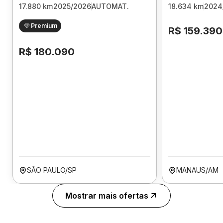
17.880 km
2025/2026
AUTOMAT.
18.634 km
2024
Premium
R$ 159.390
R$ 180.090
SÃO PAULO/SP
MANAUS/AM
Mostrar mais ofertas