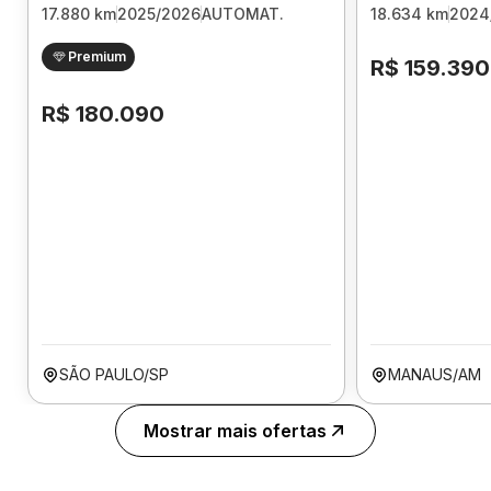
17.880 km
2025/2026
AUTOMAT.
18.634 km
2024
Premium
R$ 159.390
R$ 180.090
SÃO PAULO/SP
MANAUS/AM
Mostrar mais ofertas