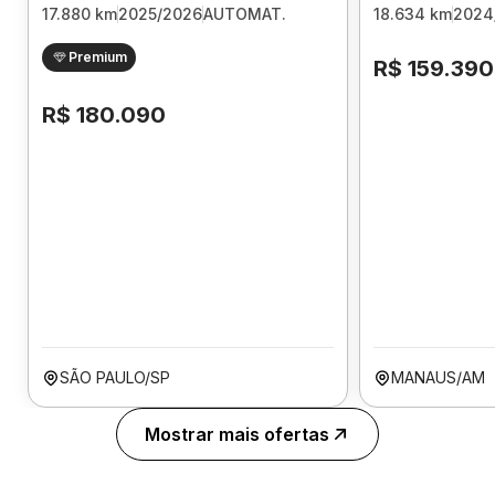
17.880 km
2025/2026
AUTOMAT.
18.634 km
2024
Premium
R$ 159.390
R$ 180.090
SÃO PAULO/SP
MANAUS/AM
Mostrar mais ofertas