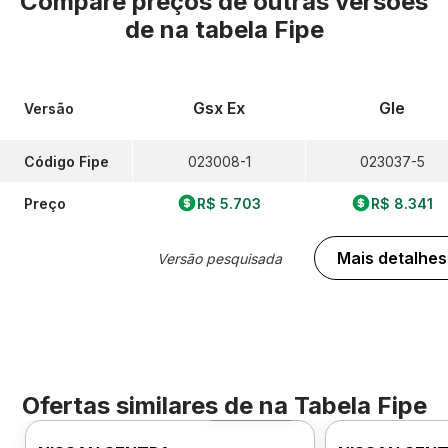
Compare preços de outras versões
de
na tabela Fipe
Gsx Ex
Gle
Versão
Código Fipe
023008-1
023037-5
Preço
R$ 5.703
R$ 8.341
Mais detalhes
Versão pesquisada
Ofertas similares de
na Tabela Fipe
Foto 360º