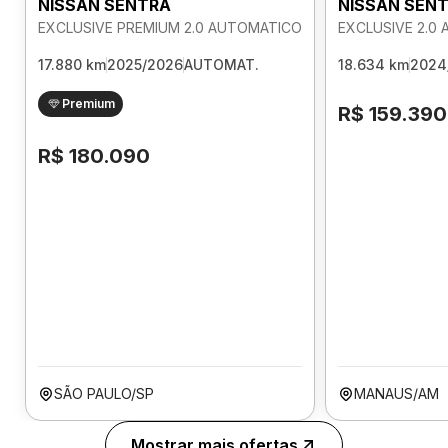
NISSAN SENTRA
NISSAN SEN
EXCLUSIVE PREMIUM 2.0 AUTOMATICO
EXCLUSIVE 2.0
17.880 km
2025/2026
AUTOMAT.
18.634 km
2024
Premium
R$ 159.390
R$ 180.090
SÃO PAULO/SP
MANAUS/AM
Mostrar mais ofertas