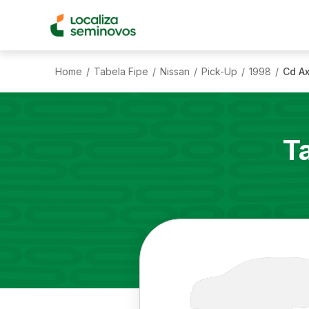
Home
Tabela Fipe
Nissan
Pick-Up
1998
Cd Ax
/
/
/
/
/
T