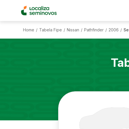
Home
Tabela Fipe
Nissan
Pathfinder
2006
Se
/
/
/
/
/
Tab