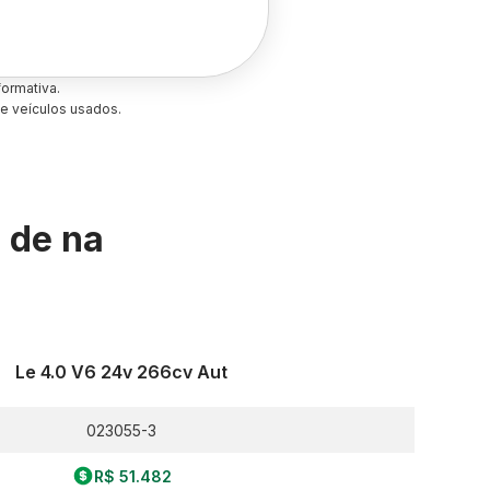
ormativa.
e veículos usados.
s de
na
Le 4.0 V6 24v 266cv Aut
023055-3
R$ 51.482