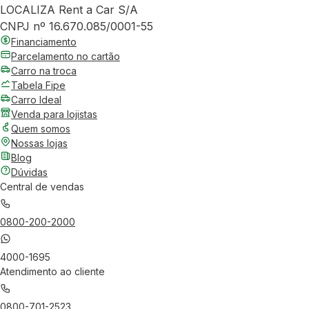
LOCALIZA Rent a Car S/A
CNPJ nº 16.670.085/0001-55
Financiamento
Parcelamento no cartão
Carro na troca
Tabela Fipe
Carro Ideal
Venda para lojistas
Quem somos
Nossas lojas
Blog
Dúvidas
Central de vendas
0800-200-2000
4000-1695
Atendimento ao cliente
0800-701-2523