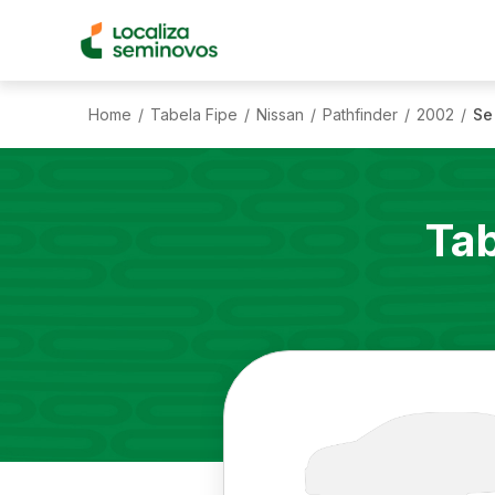
Home
Tabela Fipe
Nissan
Pathfinder
2002
Se
/
/
/
/
/
Tab