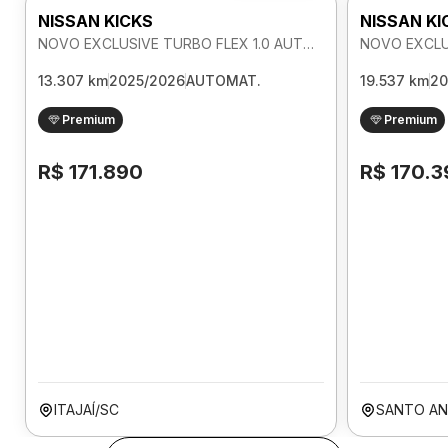
NISSAN KICKS
NISSAN KI
NOVO EXCLUSIVE TURBO FLEX 1.0 AUTOMATICO
13.307 km
2025/2026
AUTOMAT.
19.537 km
20
Premium
Premium
R$ 171.890
R$ 170.3
ITAJAÍ/SC
SANTO AN