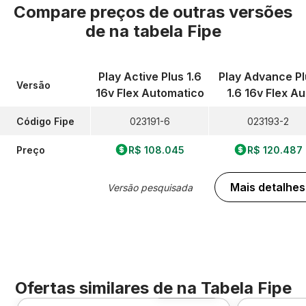
Compare preços de outras versões
de
na tabela Fipe
Play Active Plus 1.6
Play Advance Pl
Versão
16v Flex Automatico
1.6 16v Flex Au
Código Fipe
023191-6
023193-2
Preço
R$ 108.045
R$ 120.487
Mais detalhes
Versão pesquisada
Ofertas similares de
na Tabela Fipe
Foto 360º