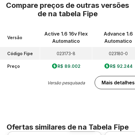
Compare preços de outras versões
de
na tabela Fipe
Active 1.6 16v Flex
Advance 1.6
Versão
Automatico
Automatico
Código Fipe
023173-8
023180-0
Preço
R$ 89.002
R$ 92.244
Mais detalhes
Versão pesquisada
Ofertas similares de
na Tabela Fipe
Foto 360º