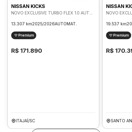
NISSAN KICKS
NISSAN KI
NOVO EXCLUSIVE TURBO FLEX 1.0 AUTOMATICO
13.307 km
2025/2026
AUTOMAT.
19.537 km
20
Premium
Premium
R$ 171.890
R$ 170.3
ITAJAÍ/SC
SANTO AN