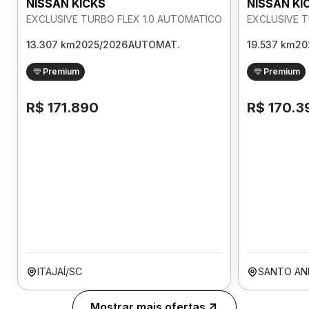
NISSAN KICKS
NISSAN KI
EXCLUSIVE TURBO FLEX 1.0 AUTOMATICO
EXCLUSIVE T
13.307 km
2025/2026
AUTOMAT.
19.537 km
20
Premium
Premium
R$ 171.890
R$ 170.3
ITAJAÍ/SC
SANTO AN
Mostrar mais ofertas