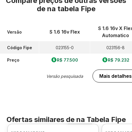
Compare preços de outras versões
de
na tabela Fipe
S 1.6 16v X Fle
S 1.6 16v Flex
Versão
Automatico
Código Fipe
023155-0
023156-8
Preço
R$ 77.500
R$ 79.232
Mais detalhes
Versão pesquisada
Ofertas similares de
na Tabela Fipe
Foto 360º