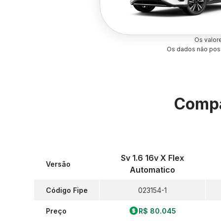
Os valor
Os dados não poss
Compa
Sv 1.6 16v X Flex
Versão
Automatico
Código Fipe
023154-1
Preço
R$ 80.045