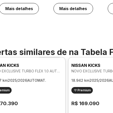
Mais detalhes
Mais detalhes
rtas similares de
na Tabela 
Foto 360º
AN KICKS
NISSAN KICKS
NOVO EXCLUSIVE TURBO FLEX 1.0 AUTOMATICO
7 km
2025/2026
AUTOMAT.
18.942 km
2025/2026
A
remium
Premium
170.390
R$ 169.090