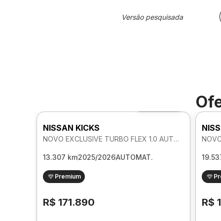
Versão pesquisada
Ofe
Foto 360º
NISSAN KICKS
NISS
NOVO EXCLUSIVE TURBO FLEX 1.0 AUTOMATICO
13.307 km
2025/2026
AUTOMAT.
19.53
Premium
P
R$ 171.890
R$ 