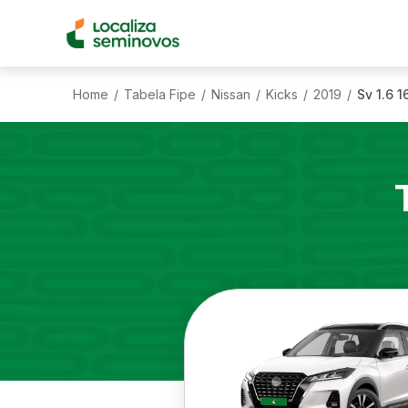
Home
Tabela Fipe
Nissan
Kicks
2019
Sv 1.6 1
/
/
/
/
/