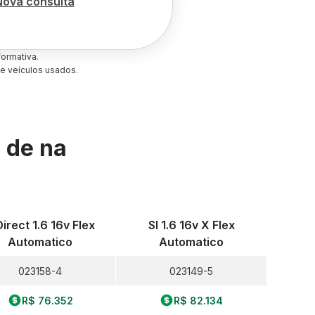
Nova consulta
ormativa.
e veículos usados.
s de
na
Direct 1.6 16v Flex
Sl 1.6 16v X Flex
Automatico
Automatico
023158-4
023149-5
R$ 76.352
R$ 82.134