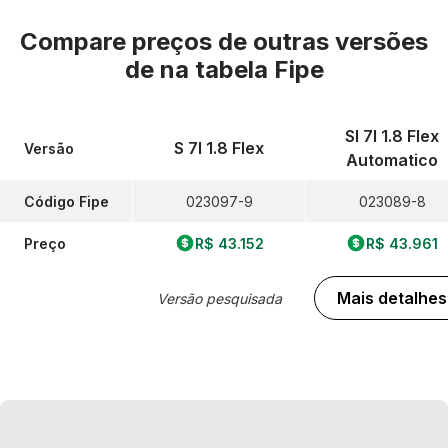
Compare preços de outras versões
de
na tabela Fipe
Sl 7l 1.8 Flex
S 7l 1.8 Flex
Versão
Automatico
Código Fipe
023097-9
023089-8
Preço
R$ 43.152
R$ 43.961
Mais detalhes
Versão pesquisada