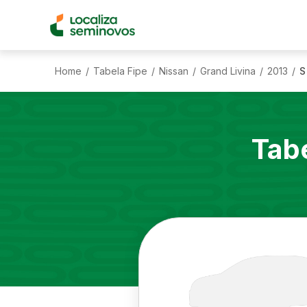
Home
Tabela Fipe
Nissan
Grand Livina
2013
S
/
/
/
/
/
Tab