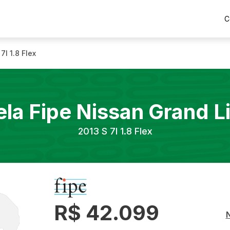
C
 7l 1.8 Flex
ela Fipe
Nissan
Grand L
2013
S 7l 1.8 Flex
R$ 42.099