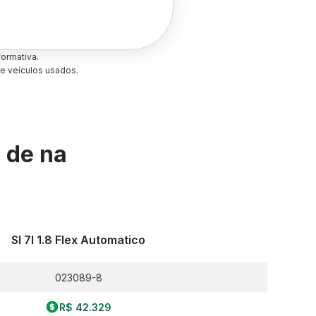
ormativa.
e veículos usados.
s de
na
Sl 7l 1.8 Flex Automatico
023089-8
R$ 42.329