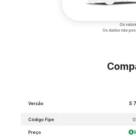
Os valor
Os dados não poss
Compa
S 7
Versão
Código Fipe
0
Preço