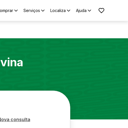
omprar
Serviços
Localiza
Ajuda
ivina
Nova consulta