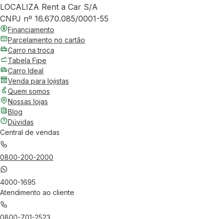
LOCALIZA Rent a Car S/A
CNPJ nº 16.670.085/0001-55
Financiamento
Parcelamento no cartão
Carro na troca
Tabela Fipe
Carro Ideal
Venda para lojistas
Quem somos
Nossas lojas
Blog
Dúvidas
Central de vendas
0800-200-2000
4000-1695
Atendimento ao cliente
0800-701-2523