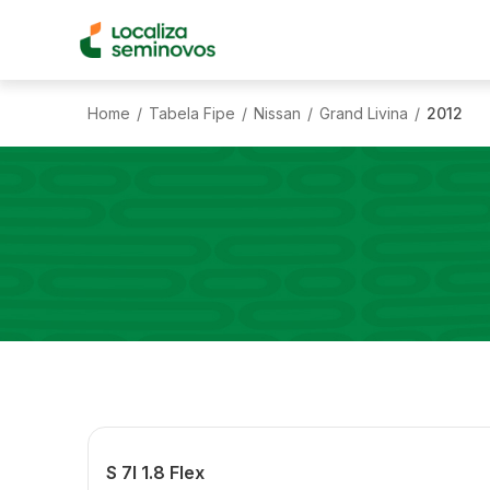
Home
Tabela Fipe
Nissan
Grand Livina
2012
/
/
/
/
S 7l 1.8 Flex