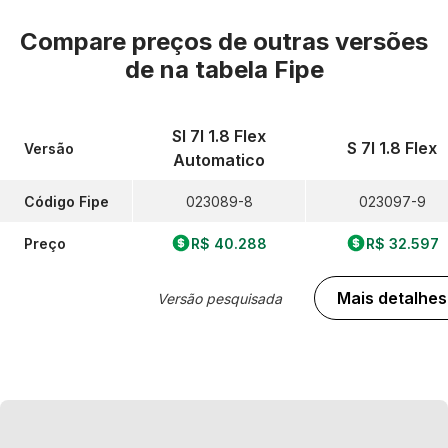
Compare preços de outras versões
de
na tabela Fipe
Sl 7l 1.8 Flex
S 7l 1.8 Flex
Versão
Automatico
Código Fipe
023089-8
023097-9
Preço
R$ 40.288
R$ 32.597
Mais detalhes
Versão pesquisada