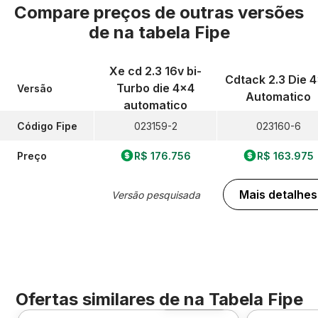
Compare preços de outras versões
de
na tabela Fipe
Xe cd 2.3 16v bi-
Cdtack 2.3 Die 
Turbo die 4x4
Versão
Automatico
automatico
Código Fipe
023159-2
023160-6
Preço
R$ 176.756
R$ 163.975
Mais detalhes
Versão pesquisada
Ofertas similares de
na Tabela Fipe
Foto 360º