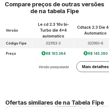
Compare preços de outras versões
de
na tabela Fipe
Le cd 2.3 16v bi-
Cdtack 2.3 Die 
Turbo die 4x4
Versão
Automatico
automatico
Código Fipe
023153-3
023160-6
Preço
R$ 163.384
R$ 145.280
Mais detalhes
Versão pesquisada
Ofertas similares de
na Tabela Fipe
Foto 360º