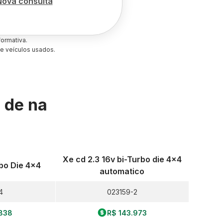
Nova consulta
ormativa.
e veículos usados.
s de
na
Xe cd 2.3 16v bi-Turbo die 4x4
rbo Die 4x4
automatico
4
023159-2
.838
R$ 143.973