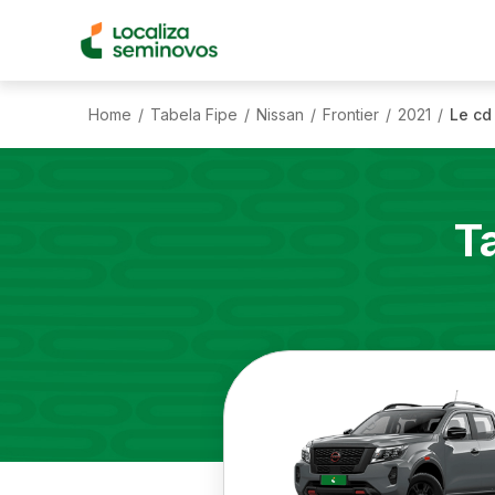
Home
Tabela Fipe
Nissan
Frontier
2021
Le cd
/
/
/
/
/
T