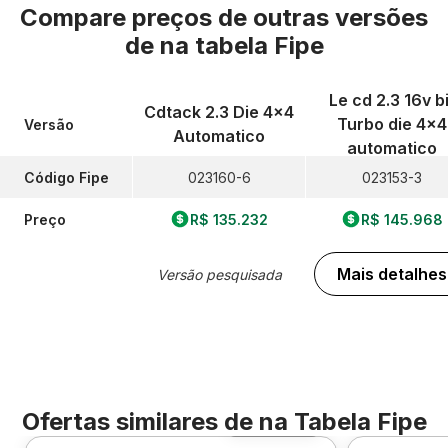
Compare preços de outras versões
de
na tabela Fipe
Le cd 2.3 16v b
Cdtack 2.3 Die 4x4
Turbo die 4x4
Versão
Automatico
automatico
Código Fipe
023160-6
023153-3
Preço
R$ 135.232
R$ 145.968
Mais detalhes
Versão pesquisada
Ofertas similares de
na Tabela Fipe
Foto 360º